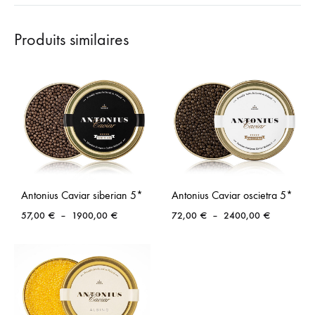
Produits similaires
Antonius Caviar siberian 5*
Antonius Caviar oscietra 5*
Plage
Plage
57,00
€
–
1900,00
€
72,00
€
–
2400,00
€
de
de
prix :
prix :
57,00 €
72,00 €
à
à
1900,00 €
2400,00 