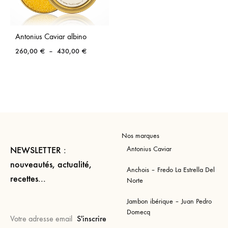
Antonius Caviar albino
Plage
260,00
€
–
430,00
€
de
prix :
260,00 €
à
430,00 €
Nos marques
Antonius Caviar
NEWSLETTER :
nouveautés, actualité,
Anchois – Fredo La Estrella Del
recettes...
Norte
Jambon ibérique – Juan Pedro
Domecq