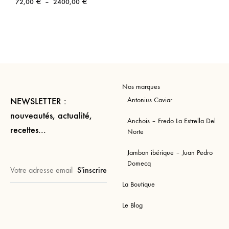
Plage
72,00
€
–
2400,00
€
de
prix :
72,00 €
à
2400,00 €
Nos marques
Antonius Caviar
NEWSLETTER :
nouveautés, actualité,
Anchois – Fredo La Estrella Del
recettes...
Norte
Jambon ibérique – Juan Pedro
Domecq
La Boutique
Le Blog