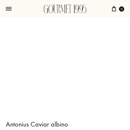
Chari
0
Antonius Caviar albino