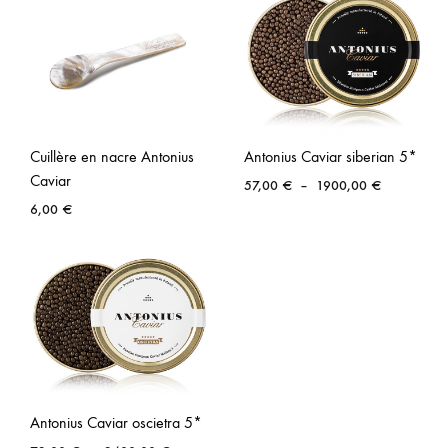
Cuillère en nacre Antonius
Antonius Caviar siberian 5*
Caviar
Plage
57,00
€
–
1900,00
€
de
6,00
€
prix :
57,00 €
à
1900,00 €
Antonius Caviar oscietra 5*