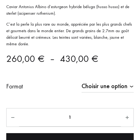
Caviar Antonius Albino d’esturgeon hybride béluga (husso husso) et de
sterlet (acipenser ruthenium).
C’est la perle la plus rare au monde, appréciée par les plus grands chefs
et gourmets dans le monde entier. De grands grains de 2.7mm au goût
délicat beurré et crémeux. Les teintes sont variées, blanche, jaune et
même dorée.
Plage
260,00
€
–
430,00
€
de
prix :
Format
260,00 €
à
430,00 €