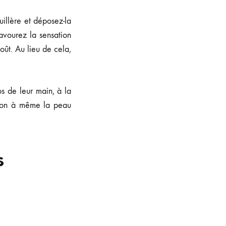
uillère et déposez-la
avourez la sensation
oût. Au lieu de cela,
os de leur main, à la
tion à même la peau
s