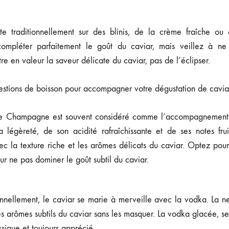
te traditionnellement sur des blinis, de la crème fraîche ou
ompléter parfaitement le goût du caviar, mais veillez à ne 
tre en valeur la saveur délicate du caviar, pas de l’éclipser.
estions de boisson pour accompagner votre dégustation de caviar
 Champagne est souvent considéré comme l’accompagnement c
 légèreté, de son acidité rafraîchissante et de ses notes fru
ec la texture riche et les arômes délicats du caviar. Optez po
ur ne pas dominer le goût subtil du caviar.
onnellement, le caviar se marie à merveille avec la vodka. La ne
s arômes subtils du caviar sans les masquer. La vodka glacée, ser
ssique et toujours apprécié.