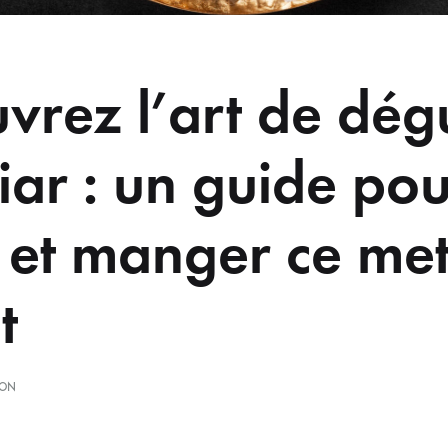
vrez l’art de dég
iar : un guide po
r et manger ce me
t
ION