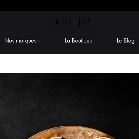
Gourmet
Marchand
Nos marques
La Boutique
Le Blog
1995
de
produits
d'exception
:
épicerie
fine
et
cave