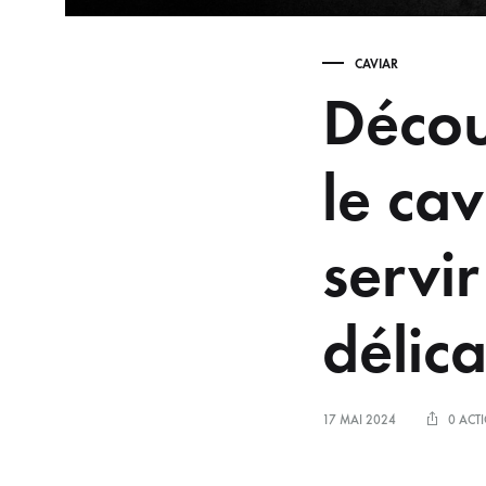
CAVIAR
Décou
le cav
servi
délica
17 MAI 2024
0 ACT