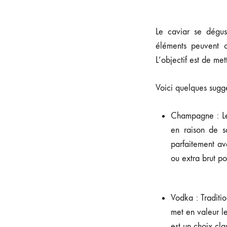
Le caviar se dégus
éléments peuvent c
L’objectif est de met
Voici quelques sugg
Champagne : Le
en raison de sa
parfaitement av
ou extra brut po
Vodka : Traditi
met en valeur le
est un choix cla