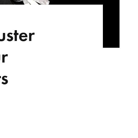
uster
ur
ts